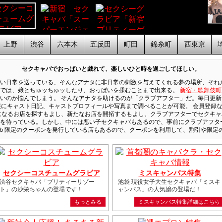
上野
渋谷
六本木
五反田
町田
錦糸町
西東京
セクキャバでおっぱいと戯れて、楽しいひと時を過ごしてほしい。
い日常を送っている、そんなアナタに非日常の刺激を与えてくれる夢の場所、それ
バでは、嬢とちゅッちゅッしたり、おっぱいを揉むことまで出来る。
新宿・歌舞伎町
いのか悩んでしまう。 そんなアナタを助けるのが「クラブアフター」だ。毎日更
情報にキャスト日記、キャストプロフィールや写真まで調べることが可能。 会員登録
になるお店を探すもよし、新たなお店を開拓するもよし、クラブアフターでセクキャ
タを待っている。しかし、中には悪い子セクキャバもあるので、事前にクラブアフタ
eｂ限定のクーポンを発行している店もあるので、クーポンを利用して、割引や限定
セクシーコスチュームグラビア
ミスキャンパス特集
渋谷セクキャバ「プリティーリゾー
池袋 現役女子大生セクキャバ「ミスキ
ト」の沙栄ちゃんの登場です！
ャンパス」の人気嬢の登場だ！
もっとみる
ミスキャンパス特集詳細はこちら