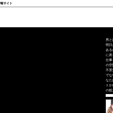
情報サイト
男と
明日
ある
に差
仕事
の空
不景
でな
なた
トか
の処