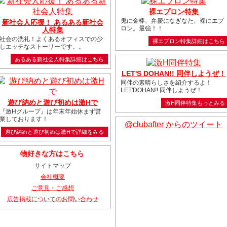
裸エプロン特集
鬼に金棒、弁慶になぎなた、裸にエプ
新社会人応援！ あるある新社会
ロン。最強！！
人特集
社会の洗礼！よくあるオフィスでの少
裸エプロン特集詳細はこちら
しエッチなストーリーです。。
あるある新社会人特集詳細はこちら
LET'S DOHAN!! 同伴しようぜ！
同伴の素晴らしさを紹介するよ！
LET'DOHAN!! 同伴しようぜ！
遊び納めと遊び初めは激Hで
激H同伴特集もっとみる
『激Hグループ』は年末年始休まず営
業しております！
@clubafter からのツイート
遊び納めと遊び初めは激Hで詳細をみる
物好きな方はこちら
サイトマップ
会社概要
ご意見・ご感想
広告掲載についてのお問い合わせ