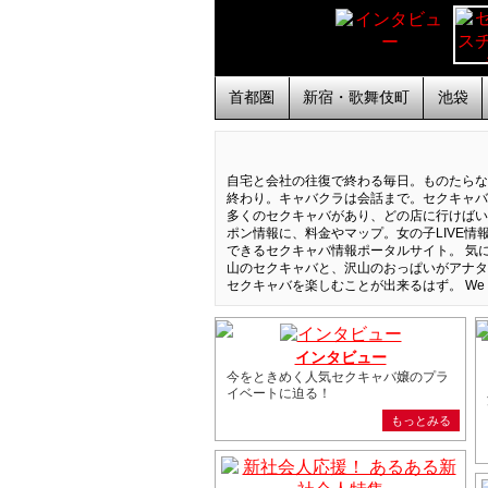
首都圏
新宿・歌舞伎町
池袋
自宅と会社の往復で終わる毎日。ものたらな
終わり。キャバクラは会話まで。セクキャ
多くのセクキャバがあり、どの店に行けばい
ポン情報に、料金やマップ。女の子LIVE
できるセクキャバ情報ポータルサイト。 気
山のセクキャバと、沢山のおっぱいがアナ
セクキャバを楽しむことが出来るはず。 W
インタビュー
今をときめく人気セクキャバ嬢のプラ
イベートに迫る！
もっとみる