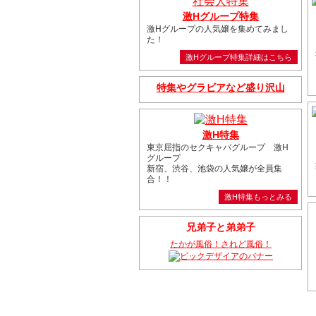
激Hグループ特集
激Hグループの人気嬢を集めてみまし
た！
激Hグループ特集詳細はこちら
特集やグラビアなど盛り沢山
激H特集
東京屈指のセクキャバグループ 激H
グループ
新宿、渋谷、池袋の人気嬢が全員集
合！！
激H特集もっとみる
兄弟子と弟弟子
たかが風俗！されど風俗！