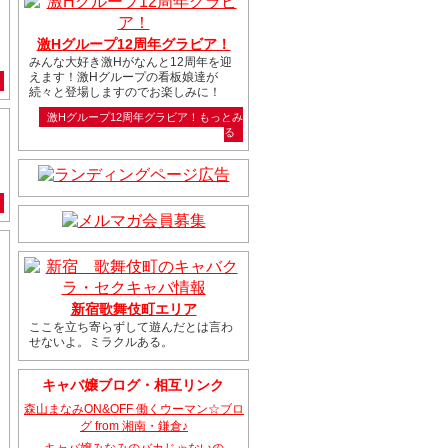
激Hグループ12周年グラビア！
みんな大好き激Hがなんと12周年を迎
えます！激Hグループの看板娘達が
続々と登場しますのでお楽しみに！
激Hグループ12周年グラビア！もっとみ
る
新宿歌舞伎町エリア
ここを立ち寄らずして遊んだとは言わ
せないよ。ミラクルある。
キャバ嬢ブログ・相互リンク
森山まなみON&OFF 働くウーマン☆ブロ
グ from 湘南・鎌倉♪