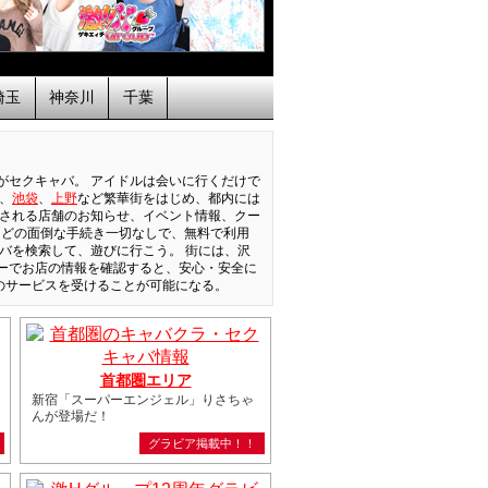
埼玉
神奈川
千葉
がセクキャバ。 アイドルは会いに行くだけで
、
池袋
、
上野
など繁華街をはじめ、都内には
新される店舗のお知らせ、イベント情報、クー
などの面倒な手続き一切なしで、無料で利用
バを検索して、遊びに行こう。 街には、沢
ーでお店の情報を確認すると、安心・安全に
のサービスを受けることが可能になる。
首都圏エリア
新宿「スーパーエンジェル」りさちゃ
んが登場だ！
グラビア掲載中！！